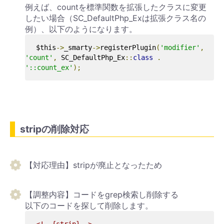
例えば、countを標準関数を拡張したクラスに変更
したい場合（SC_DefaultPhp_Exは拡張クラス名の
例）、以下のようになります。
$this
->
_smarty
->
registerPlugin
(
'modifier'
,
'count'
,
 SC_DefaultPhp_Ex
::
class
.
'::count_ex'
);
stripの削除対応
【対応理由】stripが廃止となったため
【調整内容】コードをgrep検索し削除する
以下のコードを探して削除します。
<!--{strip}-->