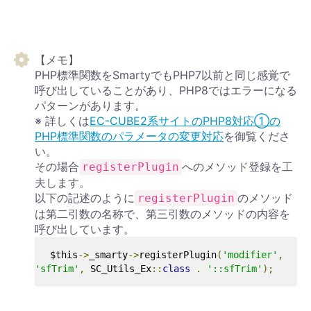
【メモ】
PHP標準関数をSmartyでもPHP7以前と同じ感覚で
呼び出していることがあり、PHP8ではエラーになる
パターンがあります。
※ 詳しくは
EC-CUBE2系サイトのPHP8対応①の
PHP標準関数のパラメータの変更対応
を御覧くださ
い。
その場合
へのメソッド登録を工
registerPlugin
夫します。
以下の記述のように
のメソッド
registerPlugin
は第二引数の名称で、第三引数のメソッドの内容を
呼び出しています。
$this
->
_smarty
->
registerPlugin
(
'modifier'
,
'sfTrim'
,
 SC_Utils_Ex
::
class
.
'::sfTrim'
);