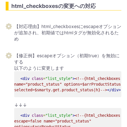
html_checkboxesの変更への対応
【対応理由】html_checkboxesにescapeオプション
が追加され、初期値ではhtmlタグが無効化されるた
め
【修正例】escapeオプション（初期true）を無効に
する
以下のように変更します
<div
class
=
"list_style"
>
<!--{html_checkboxes 
name="product_status" options=$arrProductStatus 
selected=$smarty.get.product_status|h}-->
</div>
↓↓↓
<div
class
=
"list_style"
>
<!--{html_checkboxes 
escape=false name="product_status" 
options=$arrProductStatus 