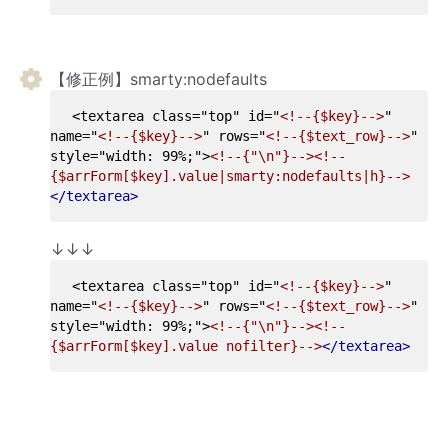
【修正例】smarty:nodefaults
<textarea class="top" id="
<!--{$key}-->
" 
name="
<!--{$key}-->
" rows="
<!--{$text_row}-->
" 
style="width: 99%;">
<!--{"\n"}--><!--
{$arrForm[$key].value|smarty:nodefaults|h}-->
</textarea>
↓↓↓
<textarea class="top" id="
<!--{$key}-->
" 
name="
<!--{$key}-->
" rows="
<!--{$text_row}-->
" 
style="width: 99%;">
<!--{"\n"}--><!--
{$arrForm[$key].value nofilter}-->
</textarea>